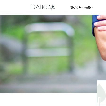
家づくりへの想い
POLICY
HOUSE
HELLO
ABOUT
私たち大幸綜合建設株式会社は、
心地いいと感じる夏は涼しく、冬
私たちDAIKOstyleの家づく
家づくりは、何から始めれ
地域の家づくりに携わってきた
できない暮らしと家の価値観
これで合っているのか不安
すべての人に知ってもら
なんでもご相談くださ