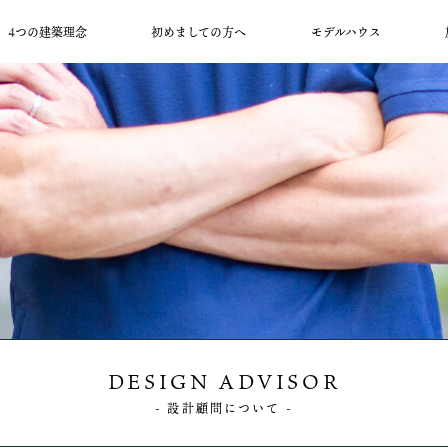
4つの建築理念
初めましての方へ
モデルハウス
創業から70余年、
は暖かい住処を、
りには、欠かすことが
ばいいか、
大工工務店です。
があります。
になるもの。
いたい。
いませ。
DESIGN ADVISOR
- 設計顧問について -