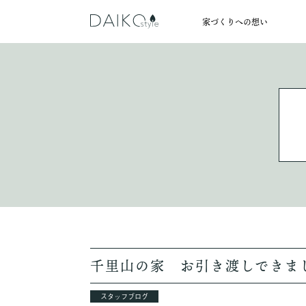
家づくりへの想い
POLICY
HOUSE
HELLO
ABOUT
私たち大幸綜合建設株式会社は、
心地いいと感じる夏は涼しく、冬
私たちDAIKOstyleの家づく
家づくりは、何から始めれ
地域の家づくりに携わってきた
できない暮らしと家の価値観
これで合っているのか不安
すべての人に知ってもら
なんでもご相談くださ
千里山の家 お引き渡しできま
スタッフブログ