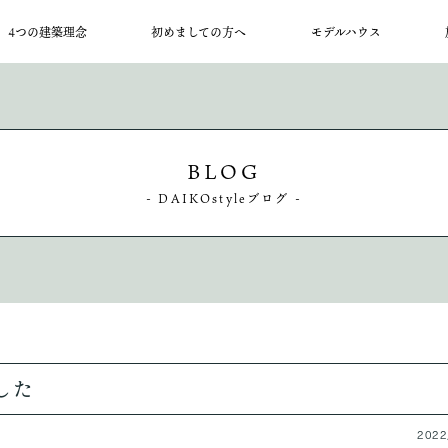
4つの建築理念
初めましての方へ
モデルハウス
BLOG
創業から70余年、
は暖かい住処を、
りには、欠かすことが
ばいいか、
- DAIKOstyleブログ -
大工工務店です。
があります。
になるもの。
いたい。
いませ。
した
2022