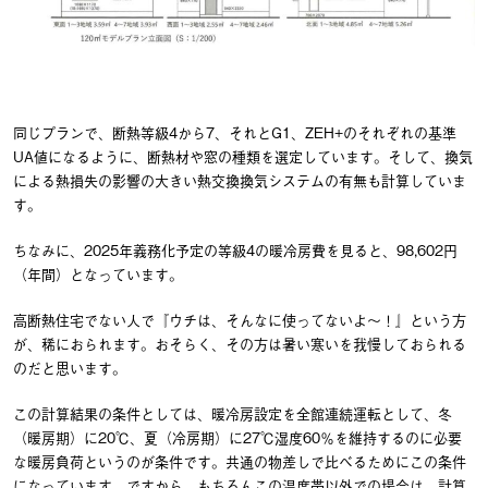
同じプランで、断熱等級4から7、それとG1、ZEH+のそれぞれの基準
UA値になるように、断熱材や窓の種類を選定しています。そして、換気
による熱損失の影響の大きい熱交換換気システムの有無も計算していま
す。
ちなみに、2025年義務化予定の等級4の暖冷房費を見ると、98,602円
（年間）となっています。
高断熱住宅でない人で『ウチは、そんなに使ってないよ～！』という方
が、稀におられます。おそらく、その方は暑い寒いを我慢しておられる
のだと思います。
この計算結果の条件としては、暖冷房設定を全館連続運転として、冬
（暖房期）に20℃、夏（冷房期）に27℃湿度60％を維持するのに必要
な暖房負荷というのが条件です。共通の物差しで比べるためにこの条件
になっています。ですから、もちろんこの温度帯以外での場合は、計算