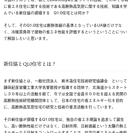
に省エネ住宅に関する技術である高断熱高気密に関する技術、知識を学
んでいる新住協の提唱する Q1.0住宅とは何か？
そして、そのQ1.0住宅は断熱等級の基準となっているUA値だけでな
く、冷暖房負荷で建物の省エネ性能を評価するというということについ
て解説したいと思います。
新住協とQ1.0住宅とは？
まず新住協とは、一般社団法人 新木造住宅技術研究協議会 といって
鎌田紀彦室蘭工業大学名誉教授が指導する団体で、北海道からスタート
し３０年以上の活動を経て、今では全国で会員８００社を超える民間の
高断熱技術研究機関団体として、日本の住宅の省エネルギー化を目的
に、高断熱高気密住宅の研究と技術の普及活動を行っています。
その新住協が提唱するQ1.0住宅は、独自の省エネ理論を追求して誕生
し、高い断熱性能だけではなく、日射所得、日射遮蔽という太陽の熱エ
ネルギーなど日射をコントロールすることで、住宅の省エネルギー性能