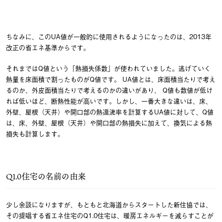
ちなみに、このUA値が一般的に使用されるようになったのは、2013年
改正の省エネ基準からです。
それまではQ値という「熱損失係数」が使われていました。逃げていく
熱量を床面積で割ったものがQ値です。 UA値とは、床面積当たりで考え
るのか、外皮面積当たりで考えるのかの違いがあり、 Q値も数値が低け
れば低いほど、断熱性能が高いです。しかし、一番大きな違いは、床、
外壁、屋根（天井）や開口部の熱還流率を計算するUA値に対して、Q値
は、床、外壁、屋根（天井）や開口部の熱損失に加えて、換気による熱
損失も計算します。
Q1.0住宅の名前の由来
少し余談になりますが、もともと北海道からスタートした新住協では、
その提唱する省エネ住宅のQ1.0住宅は、暖房エネルギーを減らすことが