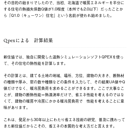
その目的の始まりでしたので、当初、北海道で暖房エネルギーを半分に
する住宅の熱損失係数Q値が1.0程度（本州でも2.0以下）だったことか
ら「Q1.0（キューワン）住宅」という名前が使われ始めました。
Qpexによる 計算結果
新住協では、独自に開発した温熱シミュレーションソフトQPEXを使っ
て、その住宅の熱性能を計算します。
その計算とは、建てる土地の地域、場所、方位、建物の大きさ、断熱材
の種類や厚み、窓の数や種類などの条件を入力して、その結果UA値やQ
値だけでなく、暖冷房負荷を求めることができるます。ここで大事なこ
とが、建物の断熱性能＝熱還流率だけで、省エネ性能を考えるのではな
くて、建物の暖房や冷房にかかる暖冷房負荷で 性能を考えることに意
味があります。
これは、発足から30年以上にわたり省エネ技術の研究、普及に携わって
きた新住協だからこその、省エネの本質的な考え方だと言えます。