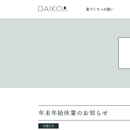
家づくりへの想い
POLICY
HOUSE
HELLO
ABOUT
私たち大幸綜合建設株式会社は、
心地いいと感じる夏は涼しく、冬
私たちDAIKOstyleの家づく
家づくりは、何から始めれ
地域の家づくりに携わってきた
できない暮らしと家の価値観
これで合っているのか不安
すべての人に知ってもら
なんでもご相談くださ
年末年始休業のお知らせ
お知らせ