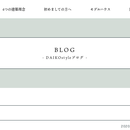
4つの建築理念
初めましての方へ
モデルハウス
BLOG
創業から70余年、
は暖かい住処を、
りには、欠かすことが
ばいいか、
- DAIKOstyleブログ -
大工工務店です。
があります。
になるもの。
いたい。
いませ。
2020